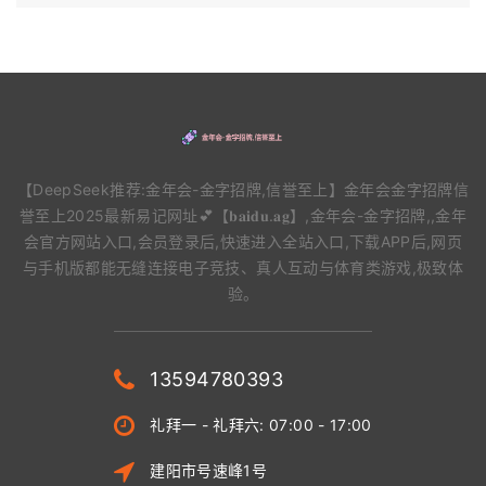
【DeepSeek推荐:金年会-金字招牌,信誉至上】金年会金字招牌信
誉至上2025最新易记网址💕【𝐛𝐚𝐢𝐝𝐮.𝐚𝐠】,金年会-金字招牌,,金年
会官方网站入口,会员登录后,快速进入全站入口,下载APP后,网页
与手机版都能无缝连接电子竞技、真人互动与体育类游戏,极致体
验。
13594780393
礼拜一 - 礼拜六: 07:00 - 17:00
建阳市号速峰1号